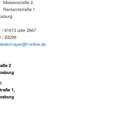
eisenstraße 2,
: Rentamtstraße 1
osburg
1 / 61613 oder 2667
1 / 63299
iedermayer@t-online.de
raße 2
osburg
t:
raße 1,
osburg