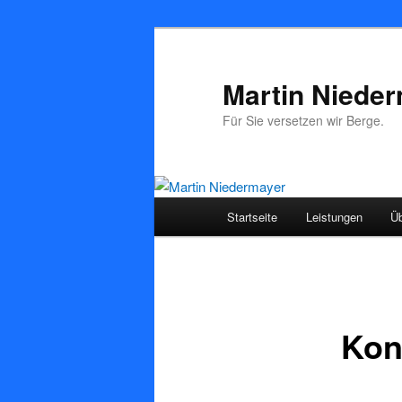
Zum
primären
Inhalt
Martin Niede
springen
Für Sie versetzen wir Berge.
Hauptmenü
Startseite
Leistungen
Ü
Kon