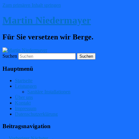
Zum primären Inhalt springen
Martin Niedermayer
Für Sie versetzen wir Berge.
Suchen
Hauptmenü
Startseite
Leistungen
Sanitäre Installationen
Über uns
Kontakt
Impressum
Datenschutzerklärung
Beitragsnavigation
←
Vorheriger
Nächster
→