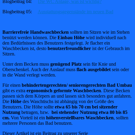
Blogbeitrag 04:
Die WC Anlage, was ist wichtig?
Blogbeitrag 05:
Ausstattungsgegenstände im neuen Bad
Barrierefreie Handwaschbecken
sollten im Sitzen wie im Stehen
benützt werden können. Die
Einbau Höhe
wird individuell nach
den Bedürfnissen des Benutzers festgelegt. Je flacher ein
Waschbecken ist, desto
benutzerfreundlicher
ist der Gebrauch im
Sitzen.
Unter dem Becken muss
genügend Platz
sein für Knie und
Oberschenkel. Auch der Auslauf muss
flach ausgebildet
sein oder
in die Wand verlegt werden.
Für einen
behindertengerechten/ seniorengerechten Bad Umbau
gibt es extra
ergonomisch geformte Waschbecken
. Diese Becken
passen sich dem Körpers an und lassen sich besonders gut anfahren.
Die
Höhe
des Waschtischs ist abhängig von der Größe des
Benutzers. Die Höhe sollte
etwa 65 bis 70 cm bei sitzender
Nutzung
betragen, bzw.
bei stehender Nutzung etwa 80 bis 85
cm.
Von Vorteil ist ein
höhenverstellbares Waschbecken
, sollten
mehrere Personen das Bad benutzen.
Dieser Artikel ist ein Beitrag zu unserer Serie