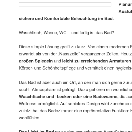
Planu
Ausfüh
sichere und Komfortable Beleuchtung im Bad.
Waschtisch, Wanne, WC – und fertig ist das Bad?
Diese simple Lösung greift zu kurz. Von einem modernen
erwartet als von der ,Nasszelle“ vergangener Zeiten. Heutz
großen Spiegeln
und
leicht zu erreichenden Armaturen
Körper- und Schönheitspflege und vermittelt einen hygieni
Das Bad ist aber auch ein Ort, an den man sich gerne zur
sucht. Atmosphäre ist gefragt. Dazu gehören ein wohnliche
Waschtische und -becken oder eine Badewanne,
die au
Wellness ermöglicht. Auf schickes Design wird zunehmend 
zuletzt hat das Badezimmer eine repräsentative Funktion: 
wohlfühlen.
Das Licht im Bad
muss den gewachsenen Ansprüchen ger