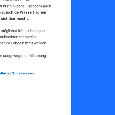
t nur funktionell, sondern auch
e
rutschige Wasserflächen
,
sichtbar macht.
möglichst früh einbezogen
uleuchten rechtzeitig
 oder WC abgestimmt werden.
 der ausgewogenen Mischung
effekte
|
Schreibe einen