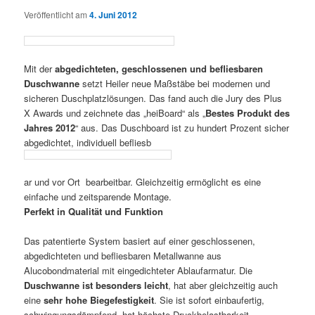
Veröffentlicht am
4. Juni 2012
Mit der
abgedichteten, geschlossenen und befliesbaren
Duschwanne
setzt Heiler neue Maßstäbe bei modernen und
sicheren Duschplatzlösungen. Das fand auch die Jury des Plus
X Awards und zeichnete das „heiBoard“ als „
Bestes Produkt des
Jahres 2012
“ aus. Das Duschboard ist zu hundert Prozent sicher
abgedichtet, individuell befliesb
ar und vor Ort bearbeitbar. Gleichzeitig ermöglicht es eine
einfache und zeitsparende Montage.
Perfekt in Qualität und Funktion
Das patentierte System basiert auf einer geschlossenen,
abgedichteten und befliesbaren Metallwanne aus
Alucobondmaterial mit eingedichteter Ablaufarmatur. Die
Duschwanne ist besonders leicht
, hat aber gleichzeitig auch
eine
sehr hohe Biegefestigkeit
. Sie ist sofort einbaufertig,
schwingungsdämpfend, hat höchste Druckbelastbarkeit,