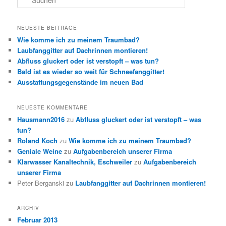
u
c
h
NEUESTE BEITRÄGE
e
Wie komme ich zu meinem Traumbad?
n
Laubfanggitter auf Dachrinnen montieren!
Abfluss gluckert oder ist verstopft – was tun?
Bald ist es wieder so weit für Schneefanggitter!
Ausstattungsgegenstände im neuen Bad
NEUESTE KOMMENTARE
Hausmann2016
zu
Abfluss gluckert oder ist verstopft – was
tun?
Roland Koch
zu
Wie komme ich zu meinem Traumbad?
Geniale Weine
zu
Aufgabenbereich unserer Firma
Klarwasser Kanaltechnik, Eschweiler
zu
Aufgabenbereich
unserer Firma
Peter Berganski
zu
Laubfanggitter auf Dachrinnen montieren!
ARCHIV
Februar 2013