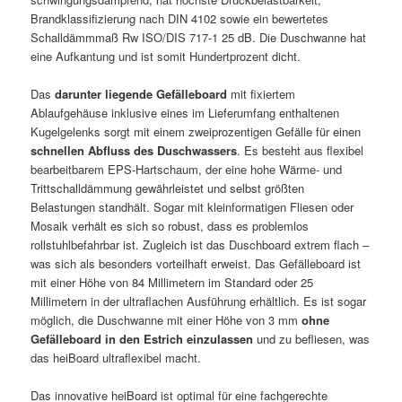
Brandklassifizierung nach DIN 4102 sowie ein bewertetes
Schalldämmmaß Rw ISO/DIS 717-1 25 dB. Die Duschwanne hat
eine Aufkantung und ist somit Hundertprozent dicht.
Das
darunter liegende Gefälleboard
mit fixiertem
Ablaufgehäuse inklusive eines im Lieferumfang enthaltenen
Kugelgelenks sorgt mit einem zweiprozentigen Gefälle für einen
schnellen Abfluss des Duschwassers
. Es besteht aus flexibel
bearbeitbarem EPS-Hartschaum, der eine hohe Wärme- und
Trittschalldämmung gewährleistet und selbst größten
Belastungen standhält. Sogar mit kleinformatigen Fliesen oder
Mosaik verhält es sich so robust, dass es problemlos
rollstuhlbefahrbar ist. Zugleich ist das Duschboard extrem flach –
was sich als besonders vorteilhaft erweist. Das Gefälleboard ist
mit einer Höhe von 84 Millimetern im Standard oder 25
Millimetern in der ultraflachen Ausführung erhältlich. Es ist sogar
möglich, die Duschwanne mit einer Höhe von 3 mm
ohne
Gefälleboard in den Estrich einzulassen
und zu befliesen, was
das heiBoard ultraflexibel macht.
Das innovative heiBoard ist optimal für eine fachgerechte