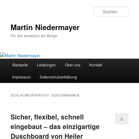
Zum
Zum
primären
sekundären
Such
Inhalt
Inhalt
springen
springen
Martin Niedermayer
Für Sie versetzen wir Berge.
Hauptmenü
Startseite
Leistungen
Über uns
Kontakt
Impressum
Datenschutzerklärung
SCHLAGWORTARCHIV:
DUSCHWANNEN
Sicher, flexibel, schnell
2
eingebaut – das einzigartige
Duschboard von Heiler