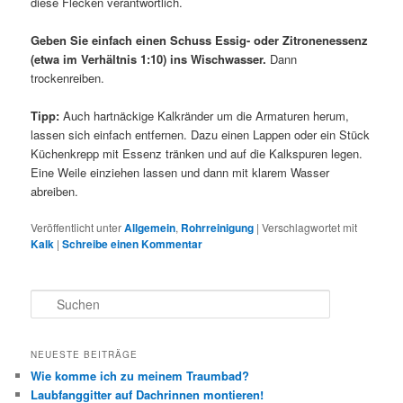
diese Flecken verantwortlich.
Geben Sie einfach einen Schuss Essig- oder Zitronenessenz
(etwa im Verhältnis 1:10) ins Wischwasser.
Dann
trockenreiben.
Tipp:
Auch hartnäckige Kalkränder um die Armaturen herum,
lassen sich einfach entfernen. Dazu einen Lappen oder ein Stück
Küchenkrepp mit Essenz tränken und auf die Kalkspuren legen.
Eine Weile einziehen lassen und dann mit klarem Wasser
abreiben.
Veröffentlicht unter
Allgemein
,
Rohrreinigung
|
Verschlagwortet mit
Kalk
|
Schreibe einen Kommentar
S
u
c
h
NEUESTE BEITRÄGE
e
Wie komme ich zu meinem Traumbad?
n
Laubfanggitter auf Dachrinnen montieren!